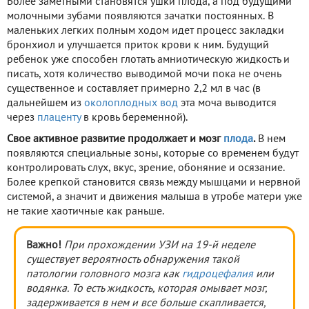
Более заметными становятся ушки плода, а под будущими
молочными зубами появляются зачатки постоянных. В
маленьких легких полным ходом идет процесс закладки
бронхиол и улучшается приток крови к ним. Будущий
ребенок уже способен глотать амниотическую жидкость и
писать, хотя количество выводимой мочи пока не очень
существенное и составляет примерно 2,2 мл в час (в
дальнейшем из
околоплодных вод
эта моча выводится
через
плаценту
в кровь беременной).
Свое активное развитие продолжает и мозг
плода
.
В нем
появляются специальные зоны, которые со временем будут
контролировать слух, вкус, зрение, обоняние и осязание.
Более крепкой становится связь между мышцами и нервной
системой, а значит и движения малыша в утробе матери уже
не такие хаотичные как раньше.
Важно!
При прохождении УЗИ на 19-й неделе
существует вероятность обнаружения такой
патологии головного мозга как
гидроцефалия
или
водянка. То есть жидкость, которая омывает мозг,
задерживается в нем и все больше скапливается,