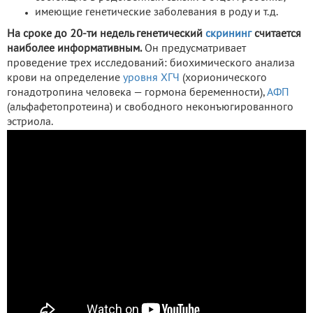
имеющие генетические заболевания в роду и т.д.
На сроке до 20-ти недель генетический
скрининг
считается
наиболее информативным.
Он предусматривает
проведение трех исследований: биохимического анализа
крови на определение
уровня ХГЧ
(хорионического
гонадотропина человека — гормона беременности),
АФП
(альфафетопротеина) и свободного неконъюгированного
эстриола.