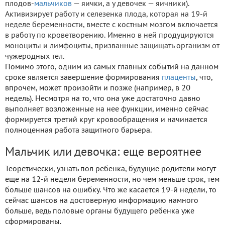
плодов-
мальчиков
— яички, а у девочек — яичники).
Активизирует работу и селезенка плода, которая на 19-й
неделе беременности, вместе с костным мозгом включается
в работу по кроветворению. Именно в ней продуцируются
моноциты и лимфоциты, призванные защищать организм от
чужеродных тел.
Помимо этого, одним из самых главных событий на данном
сроке является завершение формирования
плаценты
, что,
впрочем, может произойти и позже (например, в 20
недель). Несмотря на то, что она уже достаточно давно
выполняет возложенные на нее функции, именно сейчас
формируется третий круг кровообращения и начинается
полноценная работа защитного барьера.
Мальчик или девочка: еще вероятнее
Теоретически, узнать пол ребенка, будущие родители могут
еще на 12-й недели беременности, но чем меньше срок, тем
больше шансов на ошибку. Что же касается 19-й недели, то
сейчас шансов на достоверную информацию намного
больше, ведь половые органы будущего ребенка уже
сформированы.