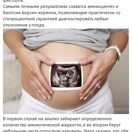
факторов.
Самыми точными результатами славятся амниоцентез и
биопсия ворсин хориона, позволяющие практически со
стопроцентной гарантией диагностировать любые
отклонения у плода.
В первом случае на анализ забирают определенное
количество амниотической жидкости, а во втором берут
небольшую часть отростков плаценты. Надо сказать, что обе