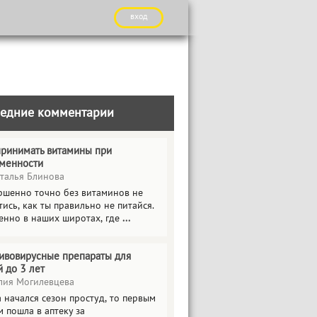
вход
едние комментарии
принимать витамины при
менности
талья Блинова
ршенно точно без витаминов не
ись, как ты правильно не питайся.
енно в наших широтах, где
...
ивовирусные препараты для
й до 3 лет
ия Могилевцева
 начался сезон простуд, то первым
 пошла в аптеку за