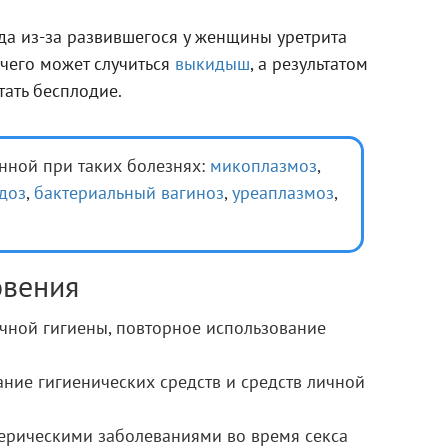
да из-за развившегося у женщины уретрита
 чего может случиться
выкидыш
, а результатом
тать бесплодие.
енной при таких болезнях:
микоплазмоз
,
доз
,
бактериальный вагиноз
,
уреаплазмоз
,
овения
чной гигиены, повторное использование
ние гигиенических средств и средств личной
рическими заболеваниями во время секса