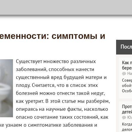
ременности: симптомы и
Посл
Существует множество различных
Как 
бере
заболеваний, способных нанести
На
существенный вред будущей матери и
Сове
плоду. Считается, что в список этих
обойт
Особ
болезней можно отнести такой недуг,
как уретрит. В этой статье мы разберём,
Прот
опираясь на научные факты, насколько
дете
опасно сочетание таких состояний, как
Юл
Когда
кже узнаем о симптоматике заболевания и
делом