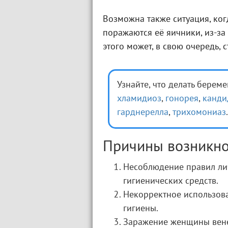
Возможна также ситуация, ког
поражаются её яичники, из-за
этого может, в свою очередь, с
Узнайте, что делать берем
хламидиоз
,
гонорея
,
канди
гарднерелла
,
трихомониаз
.
Причины возникн
Несоблюдение правил ли
гигиенических средств.
Некорректное использова
гигиены.
Заражение женщины вене