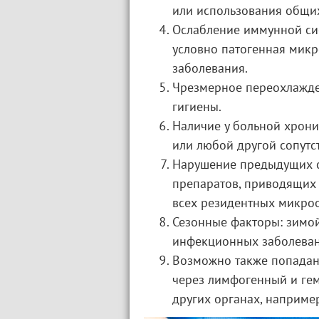
или использования общих
Ослабление иммунной сис
условно патогенная микр
заболевания.
Чрезмерное переохлажде
гигиены.
Наличие у больной хронич
или любой другой сопут
Нарушение предыдущих с
препаратов, приводящих 
всех резидентных микро
Сезонные факторы: зимой
инфекционных заболевани
Возможно также попадан
через лимфогенный и гем
других органах, наприме