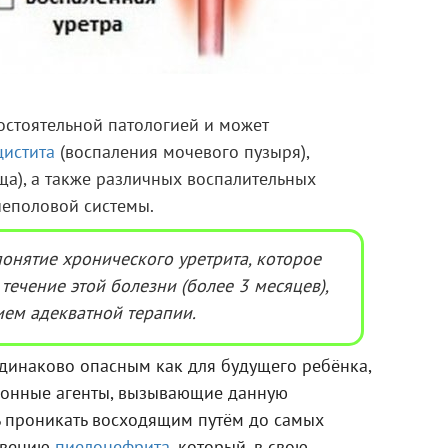
мостоятельной патологией и может
цистита
(воспаления мочевого пузыря),
ща), а также различных воспалительных
чеполовой системы.
понятие хронического уретрита, которое
течение этой болезни (более 3 месяцев),
вием адекватной терапии.
одинаково опасным как для будущего ребёнка,
ционные агенты, вызывающие данную
ь проникать восходящим путём до самых