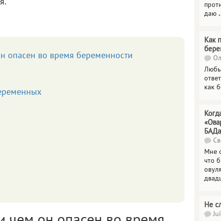
я.
прот
даю
.
Как 
бере
 он опасен во время беременности
Ол
Любы
отве
как 
еременных
Когд
«Ова
БАДа
Св
Мне 
что 
овул
двад
Не с
Jui
 и чем он опасен во время