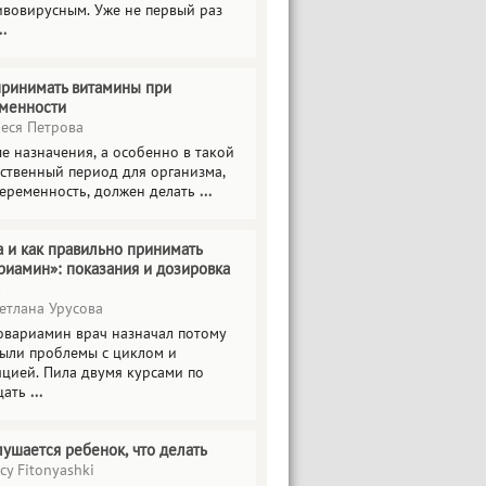
ивовирусным. Уже не первый раз
..
принимать витамины при
менности
еся Петрова
е назначения, а особенно в такой
тственный период для организма,
беременность, должен делать
...
а и как правильно принимать
риамин»: показания и дозировка
етлана Урусова
овариамин врач назначал потому
были проблемы с циклом и
яцией. Пила двумя курсами по
цать
...
лушается ребенок, что делать
cy Fitonyashki