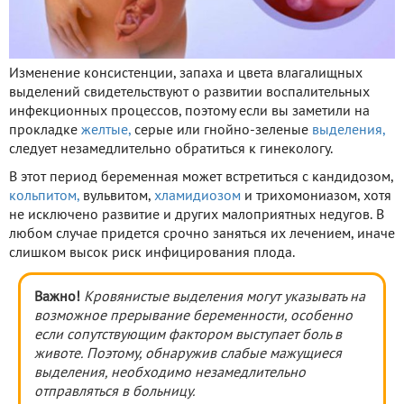
Изменение консистенции, запаха и цвета влагалищных
выделений свидетельствуют о развитии воспалительных
инфекционных процессов, поэтому если вы заметили на
прокладке
желтые,
серые или гнойно-зеленые
выделения,
следует незамедлительно обратиться к гинекологу.
В этот период беременная может встретиться с кандидозом,
кольпитом,
вульвитом,
хламидиозом
и трихомониазом, хотя
не исключено развитие и других малоприятных недугов. В
любом случае придется срочно заняться их лечением, иначе
слишком высок риск инфицирования плода.
Важно!
Кровянистые выделения могут указывать на
возможное прерывание беременности, особенно
если сопутствующим фактором выступает боль в
животе. Поэтому, обнаружив слабые мажущиеся
выделения, необходимо незамедлительно
отправляться в больницу.