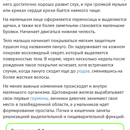
него достаточно хорошо развит слух, и при громкой музыке
или криках сердце крохи бьется намного чаще.
На маленьком лице оформляется переносица и выделяются
щечки, а также все более заметными становятся маленькие
бровки. Начинает двигаться нижняя челюсть.
Тело малыша начинает покрываться мягким защитным
пушком под названием лануго. Он задерживает на кожном
покрове восковидный секрет, который выделяется
поверхностью тела. В норме, через несколько недель после
рождения такое покрытие исчезает, хотя встречаются
случаи, когда лануго сходит еще до
родов,
сменившись на
более жесткие волосы.
Не менее важные изменения происходят и внутри
маленького организма. Щитовидная железа вырабатывает
свои первые
гормоны,
яичники девочек занимают свое
место в тазобедренной области, а у мальчиков идет
формирование простаты. Почки и кишечник заняты
реализацией выделительной и пищеварительной функций.