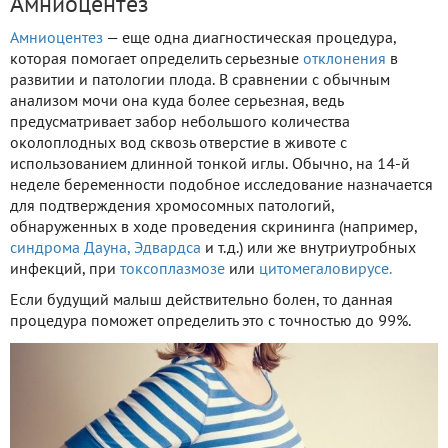
Амниоцентез
Амниоцентез
— еще одна диагностическая процедура,
которая помогает определить серьезные
отклонения
в
развитии и патологии плода. В сравнении с обычным
анализом мочи она куда более серьезная, ведь
предусматривает забор небольшого количества
околоплодных вод сквозь отверстие в животе с
использованием длинной тонкой иглы. Обычно, на 14-й
неделе беременности подобное исследование назначается
для подтверждения хромосомных патологий,
обнаруженных в ходе проведения скрининга (например,
синдрома Дауна,
Эдвардса
и т.д.) или же внутриутробных
инфекций, при
токсоплазмозе
или
цитомегаловирусе.
Если будущий малыш действительно болен, то данная
процедура поможет определить это с точностью до 99%.