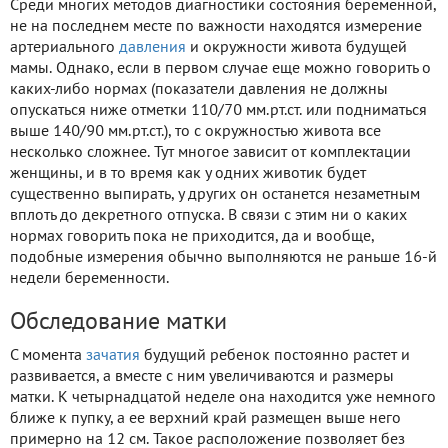
Среди многих методов диагностики состояния беременной,
не на последнем месте по важности находятся измерение
артериального
давления
и окружности живота будущей
мамы. Однако, если в первом случае еще можно говорить о
каких-либо нормах (показатели давления не должны
опускаться ниже отметки 110/70 мм.рт.ст. или подниматься
выше 140/90 мм.рт.ст.), то с окружностью живота все
несколько сложнее. Тут многое зависит от комплектации
женщины, и в то время как у одних животик будет
существенно выпирать, у других он останется незаметным
вплоть до декретного отпуска. В связи с этим ни о каких
нормах говорить пока не приходится, да и вообще,
подобные измерения обычно выполняются не раньше 16-й
недели беременности.
Обследование матки
С момента
зачатия
будущий ребенок постоянно растет и
развивается, а вместе с ним увеличиваются и размеры
матки. К четырнадцатой неделе она находится уже немного
ближе к пупку, а ее верхний край размещен выше него
примерно на 12 см. Такое расположение позволяет без