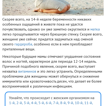
Скорее всего, на 14-й неделе беременности никаких
особенных ощущений в животе пока не удастся
почувствовать, однако он уже заметно округлился и
матка
легко прощупывается через брюшную стенку. Скорее всего,
женщине уже сейчас придется задуматься над сменой
своего
гардероба,
особенно если в нем преобладают
приталенные вещи.
Некоторые будущие мамы отмечают ухудшение состояния
волос и ногтей, характерное для периода 12-14 недель.
Причиной подобного явления, скорее всего, выступает
нехватка
витаминов
и это легко устранить. Определенными
проблемами для женщины может обернуться и снижение
иммунитета или кровоточивость десен, что делает ее более
восприимчивой к различным инфекциям.
Узнайте, что происходит с женским организмом на
1-й,
2-й,
3-й,
4-й,
5-й,
6-й,
7-й,
8-й,
9-й,
10-й,
11-й,