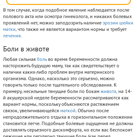
В том случае, когда подобное явление наблюдается после
полового акта или осмотра гинеколога, и никаких болевых
проявлений нет, можно заподозрить наличие
эрозии шейки
матки,
что также не является вариантом нормы и требует
лечения.
Боли в животе
Любая сильная
боль
во время беременности должна
насторожить будущую маму, так как свидетельствует о
наличии каких-либо проблем внутри материнского
организма. Однако, насколько это серьезно, можно
говорить только после тщательного обследования. К
примеру, несильные тянущие боли по бокам
живота,
на 14-
й акушерской неделе беременности рассматриваются как
вариант нормы, поскольку объясняются растяжением
связок, увеличивающейся
маткой
. Обычно после
непродолжительного отдыха в горизонтальном положении
становится легче. Подобные болевые ощущения не должны
доставлять серьезного дискомфорта, но если вас беспокоят
режущие или регулярно тянущие боли (как перед