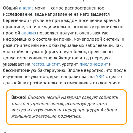
Общий
анализ
мочи — самое распространенное
исследование, ведь направление на него выдается
беременной чуть ли не при каждом посещении врача. В
принципе, это и не удивительно, поскольку сравнительно
простой
анализ
позволяет получить очень важную
информацию о состоянии почек, мочеполовой системы и
развитии тех или иных бактериальных заболеваний. Так,
«плохой» результат (присутствует белок, превышено
допустимое количество лейкоцитов и т.д.) нередко
указывает на
гестоз,
цистит,
уретрит,
пиелонефрит
и
бессимптомную бактериурию. Вполне вероятно, что после
изучения результатов, врач направит вас на
УЗИ
с целью
дальнейших разбирательств в имеющихся отклонениях.
Важно!
Биологический материал следует собирать
только в утреннее время, используя для этого
чистую и сухую емкость. Перед процедурой сбора
женщине желательно подмыться.