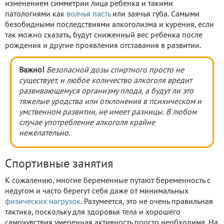
изменением симметрии лица ребенка и такими
патологиями как
волчья пасть
или заячья губа. Самыми
безобидными последствиями алкоголизма и курения, если
так можно сказать, будут сниженный вес ребенка после
рождения и другие проявления отставания в развитии.
Важно!
Безопасной дозы спиртного просто не
существует, и любое количество алкоголя вредит
развивающемуся организму плода, а будут ли это
тяжелые уродства или отклонения в психическом и
умственном развитии, не имеет разницы. В любом
случае употребление алкоголя крайне
нежелательно.
Спортивные занятия
К сожалению, многие беременные путают беременность с
недугом и часто берегут себя даже от минимальных
физических нагрузок
. Разумеется, это не очень правильная
тактика, поскольку для здоровья тела и хорошего
самочувствия умеренная активность просто необходима. На