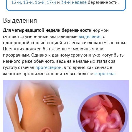
12-й,
13-й,
16-й,
17-й
и
34-й неделе
беременности.
Выделения
Для четырнадцатой недели беременности
нормой
считаются умеренные влагалищные
выделения
с
однородной консистенцией и слегка кисловатым запахом.
Цвет у них должен быть светлым: молочным или
прозрачным. Однако к данному сроку они уже могут быть
немного реже обычного, ведь на начальных этапах за
густоту отвечал
прогестерон,
в то время как сейчас в
женском организме становится все больше
эстрогена.