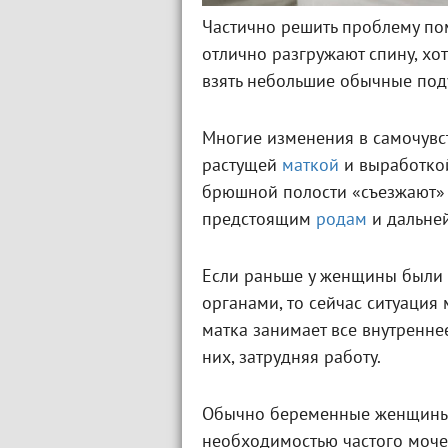
Частично решить проблему по
отлично разгружают спину, хо
взять небольшие обычные поду
Многие изменения в самочувс
растущей
маткой
и выработк
брюшной полости «съезжают» с
предстоящим
родам
и дальне
Если раньше у женщины были 
органами, то сейчас ситуация
матка занимает все внутренне
них, затрудняя работу.
Обычно беременные женщины
необходимостью частого моче