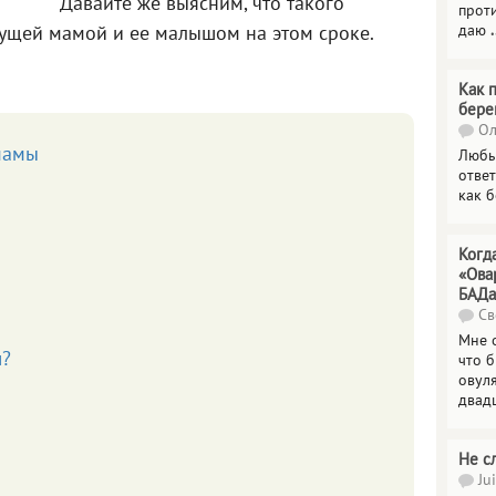
Давайте же выясним, что такого
прот
даю
.
дущей мамой и ее малышом на этом сроке.
Как 
бере
Ол
мамы
Любы
отве
как 
Когд
«Ова
БАДа
Св
Мне 
ш?
что 
овул
двад
Не с
Jui