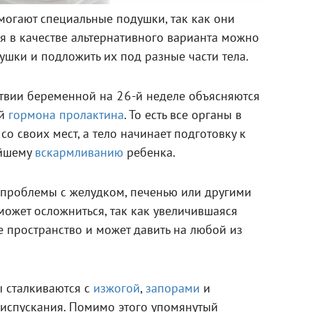
могают специальные подушки, так как они
тя в качестве альтернативного варианта можно
шки и подложить их под разные части тела.
твии беременной на 26-й неделе объясняются
ой
гормона пролактина
. То есть все органы в
о своих мест, а тело начинает подготовку к
йшему
вскармливанию
ребенка.
проблемы с желудком, печенью или другими
 может осложниться, так как увеличившаяся
е пространство и может давить на любой из
 сталкиваются с
изжогой
,
запорами
и
испускания. Помимо этого упомянутый