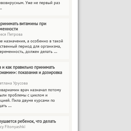
ивовирусным. Уже не первый раз
..
принимать витамины при
менности
еся Петрова
е назначения, а особенно в такой
тственный период для организма,
беременность, должен делать
...
а и как правильно принимать
риамин»: показания и дозировка
етлана Урусова
овариамин врач назначал потому
были проблемы с циклом и
яцией. Пила двумя курсами по
цать
...
лушается ребенок, что делать
cy Fitonyashki