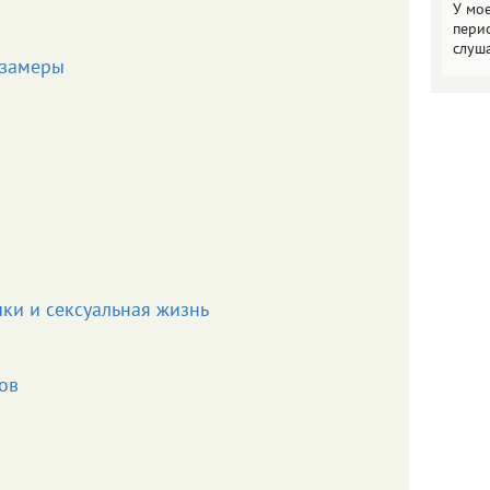
У мо
пери
слуш
 замеры
ки и сексуальная жизнь
ов