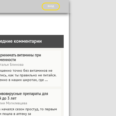
вход
едние комментарии
принимать витамины при
менности
талья Блинова
ршенно точно без витаминов не
ись, как ты правильно не питайся.
енно в наших широтах, где
...
ивовирусные препараты для
й до 3 лет
ия Могилевцева
 начался сезон простуд, то первым
 пошла в аптеку за