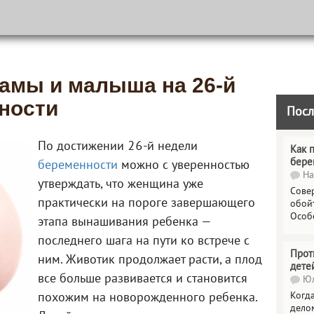
амы и малыша на 26-й
ности
Посл
По достижении 26-й недели
Как 
бере
беременности
можно с уверенностью
На
утверждать, что женщина уже
Сове
практически на пороге завершающего
обойт
Особ
этапа вынашивания ребенка —
последнего шага на пути ко встрече с
Прот
ним. Животик продолжает расти, а плод
дете
все больше развивается и становится
Юл
Когда
похожим на новорожденного ребенка.
делом